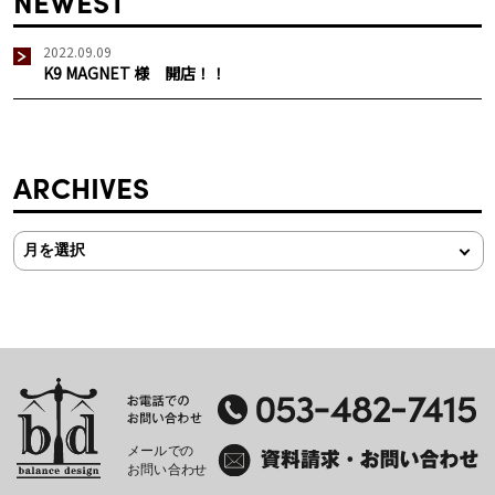
NEWEST
2022.09.09
K9 MAGNET 様 開店！！
ARCHIVES