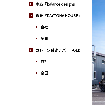
木造『balance design』
鉄骨『DAYTONA HOUSE』
自社
全国
ガレージ付きアパートGLB
自社
全国